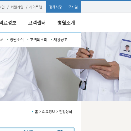
그인
/
회원가입
/
사이트맵
장례식장
모바일
의료정보
고객센터
병원소개
&A
병원소식
고객의소리
채용공고
홈 > 의료정보 >
건강상식