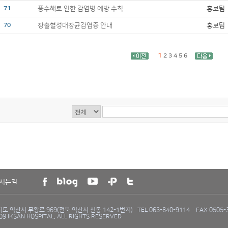
71
풍수해로 인한 감염병 예방 수칙
홍보팀
70
장출혈성대장균감염증 안내
홍보팀
1
2
3
4
5
6
시는길
 익산시 무왕로 969(전북 익산시 신동 142-1번지) TEL 063-840-9114 FAX 0505-3
09 IKSAN HOSPITAL. ALL RIGHTS RESERVED