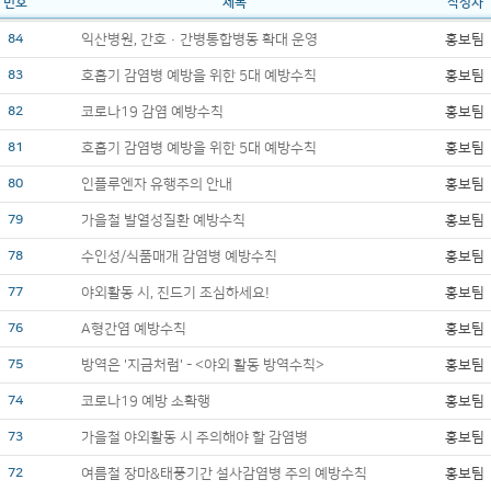
번호
제목
작성자
84
익산병원, 간호·간병통합병동 확대 운영
홍보팀
83
호흡기 감염병 예방을 위한 5대 예방수칙
홍보팀
82
코로나19 감염 예방수칙
홍보팀
81
호흡기 감염병 예방을 위한 5대 예방수칙
홍보팀
80
인플루엔자 유행주의 안내
홍보팀
79
가을철 발열성질환 예방수칙
홍보팀
78
수인성/식품매개 감염병 예방수칙
홍보팀
77
야외활동 시, 진드기 조심하세요!
홍보팀
76
A형간염 예방수칙
홍보팀
75
방역은 '지금처럼' - <야외 활동 방역수칙>
홍보팀
74
코로나19 예방 소확행
홍보팀
73
가을철 야외활동 시 주의해야 할 감염병
홍보팀
72
여름철 장마&태풍기간 설사감염병 주의 예방수칙
홍보팀