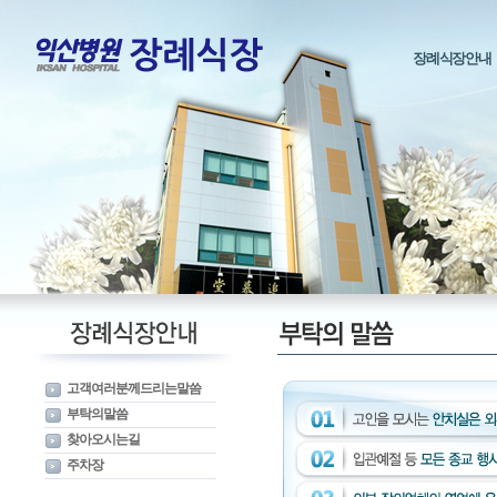
장례식장안내
고객여러분께드리는말씀
부탁의말씀
찾아오시는길
주차장